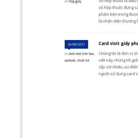
Vỏ hôp thuốc là điều 
in
hộp giấy
vỏ hộp thuốc đựng s
phẩm bên trong được 
là nhận diện thương h
Card visit giấy ph
26/08/2021
Chúng tôi là đơn vị c
in
card visit kim loại
,
viết này chúng tôi gi
cardvist
,
thiết kế
cấp với nhiều ưu điểm
người sử dụng card vis