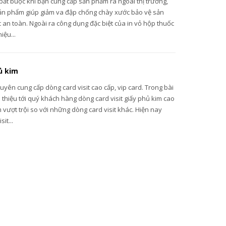
bắt buộc khi bạn cung cấp sản phẩm ra ngoài thị trường,
ản phẩm giúp giảm va đập chống chày xước bảo vệ sản
an toàn. Ngoài ra công dụng đặc biệt của in vỏ hộp thuốc
iệu...
ủ kim
huyên cung cấp dòng card visit cao cấp, vip card. Trong bài
ới thiệu tới quý khách hàng dòng card visit giấy phủ kim cao
 vượt trội so với những dòng card visit khác. Hiện nay
it...