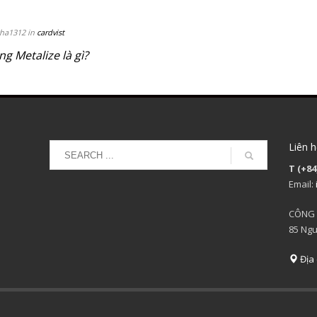
ha1312 in
cardvist
g Metalize là gì?
Liên h
T (+84
Email:
CÔNG 
85 Ngu
Địa 