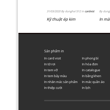
31/03/2020 By dungha1312 in
cardvist
By dung
Kỹ thuật ép kim
In màn
Sản phẩm in
In card visit
In phong bì
In tờ rơi
In hóa đơn
In tem vỡ
In catalogue
In tem bảy màu
In bằng khen
In nhãn mác sản phẩm
In mác quần áo
In thiệp cưới
In lịch