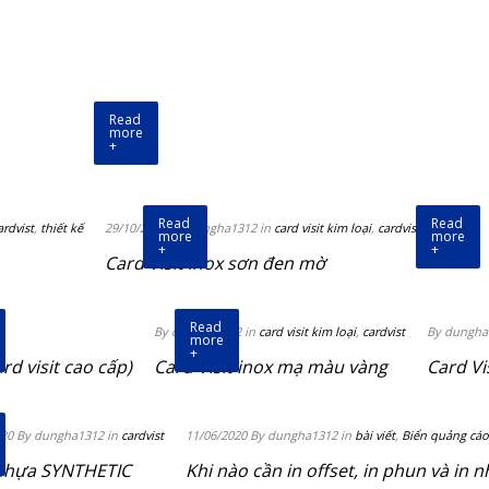
Read
more
+
Read
Read
ardvist
,
thiết kế
29/10/2020 By dungha1312 in
card visit kim loại
,
cardvist
more
more
+
+
Card Visit inox sơn đen mờ
Read
By dungha1312 in
card visit kim loại
,
cardvist
By dungha
more
+
rd visit cao cấp)
Card Visit inox mạ màu vàng
Card Vis
020 By dungha1312 in
cardvist
11/06/2020 By dungha1312 in
bài viết
,
Biển quảng cáo
nhựa SYNTHETIC
Khi nào cần in offset, in phun và in nh