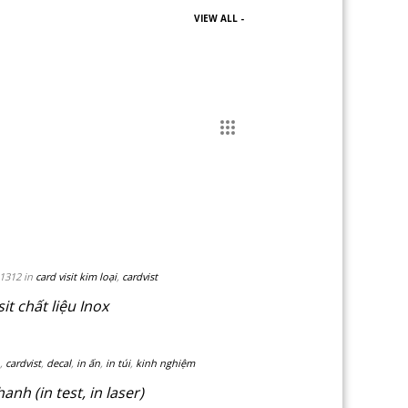
VIEW ALL -
1312 in
card visit kim loại
,
cardvist
it chất liệu Inox
,
cardvist
,
decal
,
in ấn
,
in túi
,
kinh nghiệm
anh (in test, in laser)