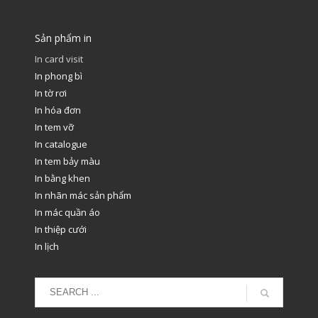
Sản phẩm in
In card visit
In phong bì
In tờ rơi
In hóa đơn
In tem vỡ
In catalogue
In tem bảy màu
In bằng khen
In nhãn mác sản phẩm
In mác quần áo
In thiệp cưới
In lịch