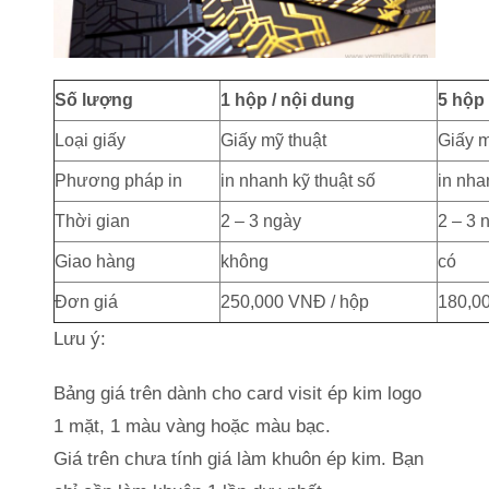
Số lượng
1 hộp / nội dung
5 hộp 
Loại giấy
Giấy mỹ thuật
Giấy m
Phương pháp in
in nhanh kỹ thuật số
in nha
Thời gian
2 – 3 ngày
2 – 3 
Giao hàng
không
có
Đơn giá
250,000 VNĐ / hộp
180,0
Lưu ý:
Bảng giá trên dành cho card visit ép kim logo
1 mặt, 1 màu vàng hoặc màu bạc.
Giá trên chưa tính giá làm khuôn ép kim. Bạn