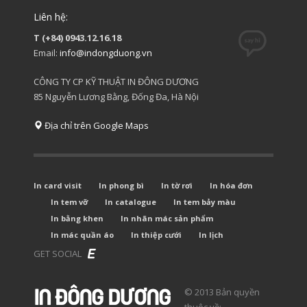
Liên hệ:
T (+84) 0943.12.16.18
Email:
info@indongduong.vn
CÔNG TY CP KỸ THUẬT IN ĐÔNG DƯƠNG
85 Nguyễn Lương Bằng, Đống Đa, Hà Nội
Địa chỉ trên Google Maps
In card visit
In phong bì
In tờ rơi
In hóa đơn
In tem vỡ
In catalogue
In tem bảy màu
In bằng khen
In nhãn mác sản phẩm
In mác quần áo
In thiệp cưới
In lịch
GET SOCIAL
© 2013 Bản quyền
thuộc về: