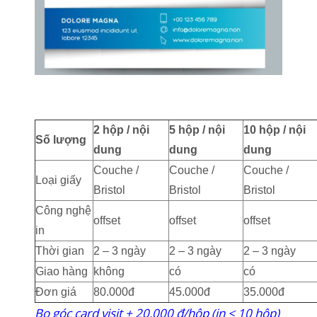
2 hộp / nội
5 hộp / nội
10 hộp / nội
Số lượng
dung
dung
dung
Couche /
Couche /
Couche /
Loại giấy
Bristol
Bristol
Bristol
Công nghệ
offset
offset
offset
in
Thời gian
2 – 3 ngày
2 – 3 ngày
2 – 3 ngày
Giao hàng
không
có
có
Đơn giá
80.000đ
45.000đ
35.000đ
Bo góc card visit + 20.000 đ/hộp (in < 10 hộp)