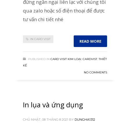
đừng ngần ngại liên lạc với chúng tôi
qua zalo hoặc số điện thoại để được
tư vấn chi tiết nhé
IN CARD VISIT
READ MORE
PUBLISHED IN
CARD VISIT KIM LOẠI
,
CARDVIST
,
THIẾT
KẾ
NO COMMENTS
In lụa và ứng dụng
CHỦ NHẬT, 08 THÁNG 8 2021
BY
DUNGHA1312