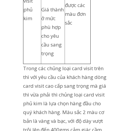
visit
được các
phủ
Giá thành
màu đơn
kim
ở mức
sắc
phù hợp
cho yêu
cầu sang
trọng
Trong các chủng loại card visit trên
thì với yêu cầu của khách hàng dòng
card visit cao cấp sang trọng mà giá
thì vừa phải thì chủng loại card visit
phủ kim là lựa chọn hàng đầu cho
quý khách hàng. Màu sắc 2 màu cơ
bản là vàng và bạc, với độ dày vượt
trội lên đến 400gms cảm giác cầm