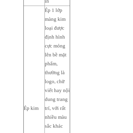
in
Ép 1 lớp
màng kim
loại được
định hình
cực mỏng
lên bề mặt
phẩm,
thường là
logo, chữ
viết hay nội
dung trang
Ép kim
trí, với rất
nhiều màu
sắc khác