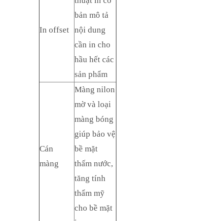
thuật in cơ
bản mô tả
In offset
nội dung
cần in cho
hầu hết các
sản phẩm
Màng nilon
mờ và loại
màng bóng
giúp bảo vệ
Cán
bề mặt
màng
thấm nước,
tăng tính
thẩm mỹ
cho bề mặt