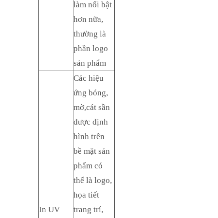
làm nổi bật
hơn nữa,
thường là
phần logo
sản phẩm
Các hiệu
ứng bóng,
mờ,cát sần
được định
hình trên
bề mặt sản
phẩm có
thể là logo,
họa tiết
In UV
trang trí,