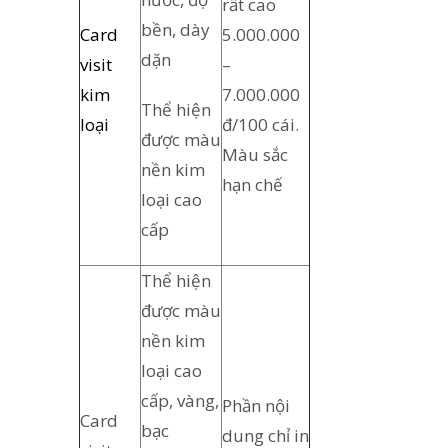
rất cao
bền, dày
Card
5.000.000
dặn
visit
–
kim
7.000.000
Thể hiện
loại
đ/100 cái.
được màu
Màu sắc
nền kim
hạn chế
loại cao
cấp
Thể hiện
được màu
nền kim
loại cao
cấp, vàng,
Phần nội
Card
bạc
dung chỉ in