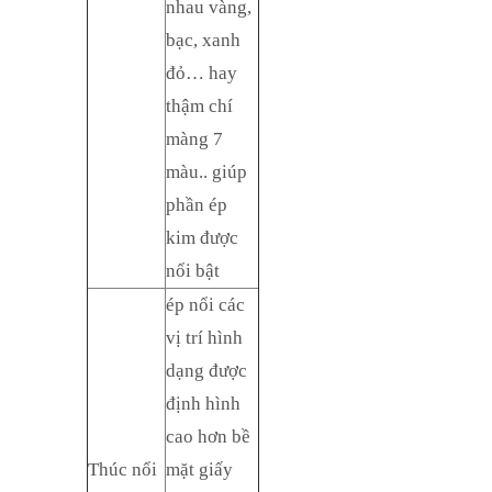
nhau vàng,
bạc, xanh
đỏ… hay
thậm chí
màng 7
màu.. giúp
phần ép
kim được
nổi bật
ép nổi các
vị trí hình
dạng được
định hình
cao hơn bề
Thúc nổi
mặt giấy