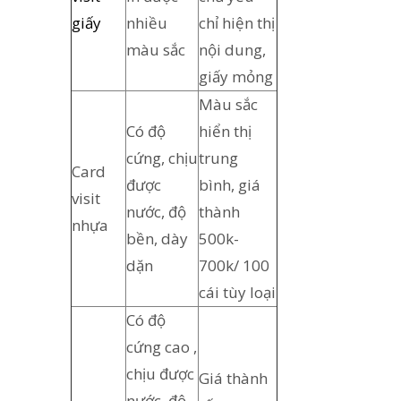
giấy
nhiều
chỉ hiện thị
màu sắc
nội dung,
giấy mỏng
Màu sắc
Có độ
hiển thị
cứng, chịu
trung
Card
được
bình, giá
visit
nước, độ
thành
nhựa
bền, dày
500k-
dặn
700k/ 100
cái tùy loại
Có độ
cứng cao ,
chịu được
Giá thành
nước, độ