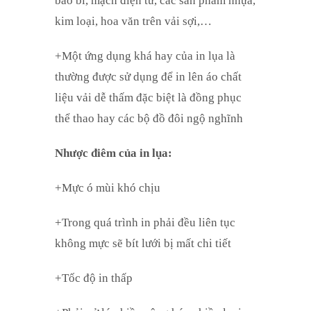
bao bì, mạch điện tử, các sản phẩm nhựa,
kim loại, hoa văn trên vải sợi,…
+Một ứng dụng khá hay của in lụa là
thường được sử dụng để in lên áo chất
liệu vải dễ thấm đặc biệt là đồng phục
thể thao hay các bộ đồ đôi ngộ nghĩnh
Nhược điêm của in lụa:
+Mực ó mùi khó chịu
+Trong quá trình in phải đều liên tục
không mực sẽ bít lưới bị mất chi tiết
+Tốc độ in thấp