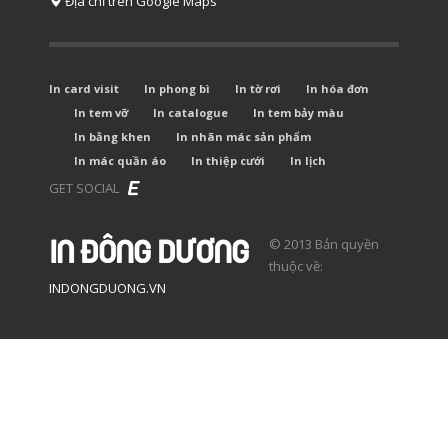
Địa chỉ trên Google Maps
In card visit
In phong bì
In tờ rơi
In hóa đơn
In tem vỡ
In catalogue
In tem bảy màu
In bằng khen
In nhãn mác sản phẩm
In mác quần áo
In thiệp cưới
In lịch
GET SOCIAL
© 2013 Bản quyền
thuộc về:
INDONGDUONG.VN