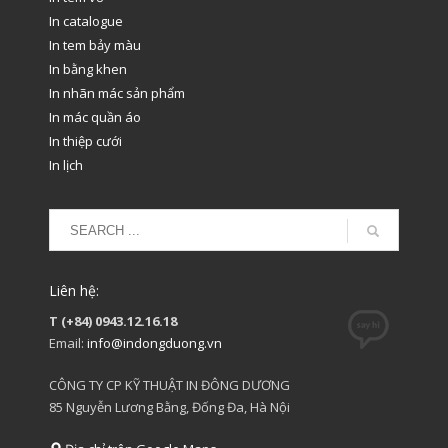
In catalogue
In tem bảy màu
In bằng khen
In nhãn mác sản phẩm
In mác quần áo
In thiệp cưới
In lịch
Liên hệ:
T (+84) 0943.12.16.18
Email:
info@indongduong.vn
CÔNG TY CP KỸ THUẬT IN ĐÔNG DƯƠNG
85 Nguyễn Lương Bằng, Đống Đa, Hà Nội