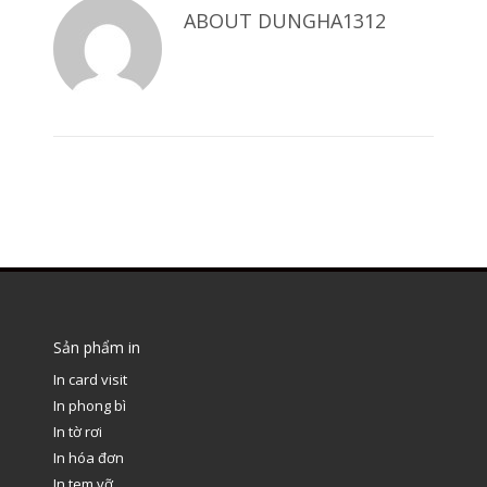
ABOUT
DUNGHA1312
Sản phẩm in
In card visit
In phong bì
In tờ rơi
In hóa đơn
In tem vỡ