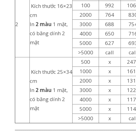
100
992
10
Kích thước 16×23
2000
764
83
cm
2
In
2 màu
1 mặt,
3000
688
75
có băng dính 2
4000
650
71
mặt
5000
627
69
>5000
call
cal
500
x
24
1000
x
16
Kích thước 25×34
2000
x
13
cm
In
2 màu
1 mặt,
3000
x
12
có băng dính 2
4000
x
11
mặt
5000
x
11
>5000
x
cal
_________________________________________________________