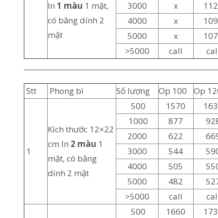
In
1 màu
1 mặt,
3000
x
11
có băng dính 2
4000
x
10
mặt
5000
x
10
>5000
call
cal
_________________________________________________________
Stt
Phong bì
Số lượng
Op 100
Op 12
500
1570
16
1000
877
92
Kích thước 12×22
2000
622
66
cm In
2 màu
1
1
3000
544
59
mặt, có băng
4000
505
55
dính 2 mặt
5000
482
52
>5000
call
cal
500
1660
17