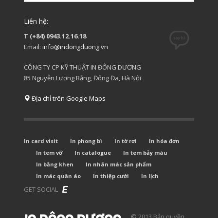
Liên hệ:
T (+84) 0943.12.16.18
Email:
info@indongduong.vn
CÔNG TY CP KỸ THUẬT IN ĐÔNG DƯƠNG
85 Nguyễn Lương Bằng, Đống Đa, Hà Nội
Địa chỉ trên Google Maps
In card visit
In phong bì
In tờ rơi
In hóa đơn
In tem vỡ
In catalogue
In tem bảy màu
In bằng khen
In nhãn mác sản phẩm
In mác quần áo
In thiệp cưới
In lịch
GET SOCIAL
© 2013 Bản quyền