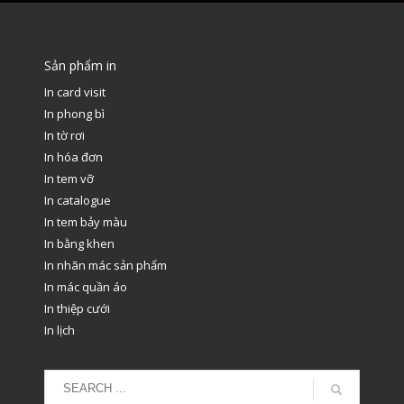
Sản phẩm in
In card visit
In phong bì
In tờ rơi
In hóa đơn
In tem vỡ
In catalogue
In tem bảy màu
In bằng khen
In nhãn mác sản phẩm
In mác quần áo
In thiệp cưới
In lịch