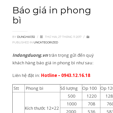
Báo giá in phong
bì
BY
DUNGHA1312
/
THỨ HAI, 27 THÁNG 11 2017
/
PUBLISHED IN
UNCATEGORIZED
Indongduong.vn
trân trọng gửi đến quý
khách hàng báo giá in phong bì như sau:
Liên hệ đặt in:
Hotline – 0943.12.16.18
Stt
Phong bì
Số lượng
Op 100
Op 12
500
1220
12
1000
708
76
Kích thước 12×22
2000
536
58