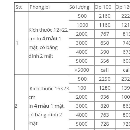
Stt
Phong bì
Số lượng
Op 100
Op 12
500
2160
22
1000
1160
12
Kích thước 12×22
2000
767
81
cm In
4 màu
1
1
3000
650
74
mặt, có băng
4000
590
67
dính 2 mặt
5000
556
60
>5000
call
cal
500
2250
23
100
1280
13
Kích thước 16×23
2000
936
10
cm
2
In
4 màu
1 mặt,
3000
820
86
có băng dính 2
4000
763
80
mặt
5000
728
72