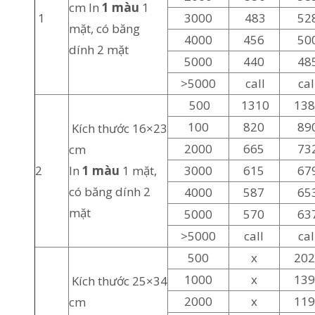
cm In
1 màu
1
1
3000
483
52
mặt, có băng
4000
456
50
dính 2 mặt
5000
440
48
>5000
call
cal
500
1310
13
100
820
89
Kích thước 16×23
2000
665
73
cm
2
In
1 màu
1 mặt,
3000
615
67
có băng dính 2
4000
587
65
mặt
5000
570
63
>5000
call
cal
500
x
20
1000
x
13
Kích thước 25×34
2000
x
11
cm