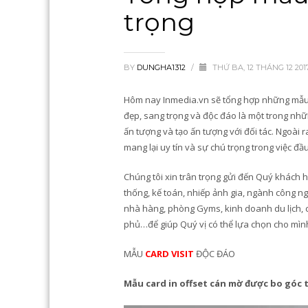
trọng
BY
DUNGHA1312
/
THỨ BA, 12 THÁNG 12 201
Hôm nay Inmedia.vn sẽ tổng hợp những mẫu n
đẹp, sang trọng và độc đáo là một trong nhữn
ấn tượng và tạo ấn tượng với đối tác. Ngoài r
mang lại uy tín và sự chú trọng trong việc đ
Chúng tôi xin trân trọng gửi đến Quý khách 
thống, kế toán, nhiếp ảnh gia, ngành công n
nhà hàng, phòng Gyms, kinh doanh du lịch, 
phủ…để giúp Quý vị có thể lựa chọn cho mình 
MẪU
CARD VISIT
ĐỘC ĐÁO
Mẫu card in offset cán mờ được bo góc t