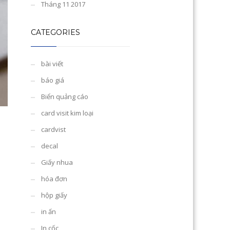
Tháng 11 2017
CATEGORIES
bài viết
báo giá
Biển quảng cáo
card visit kim loại
cardvist
decal
Giấy nhua
hóa đơn
hộp giấy
in ấn
In cốc