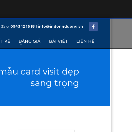
/ Zalo:
0943 12 16 18 | info@indongduong.vn
T KẾ
BẢNG GIÁ
BÀI VIẾT
LIÊN HỆ
ẫu card visit đẹp
sang trọng