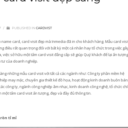
7
/
PUBLISHED IN
CARDVIST
ame card, card visit đẹp mà Inmedia đã in cho khách hàng. Mẫu card visi
g điều rất quan trọng đối với bất kỳ một cá nhân hay tổ chức trong việc gâ
a, việc sở hữu một tấm card visit đẳng cấp sẽ giúp Quý khách để lại ấn tượng
ầu tư của doanh nghiệp.
hàng những mẫu card visit với tất cả các ngành như: Công ty phần mềm hệ
ghiệp may mặc, chuyên gia thiết kế đồ họa, hoạt động kinh doanh buôn bán
các công ty, ngành công nghiệp âm nhạc, kinh doanh công nghệ, tổ chức ch
một tấm card visit ấn tượng, đẹp và đầy đủ thông tin.
ròn tỉ mỉ