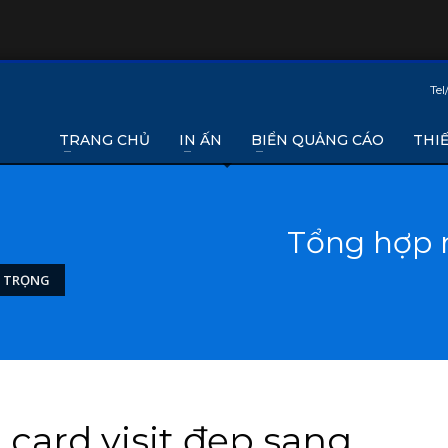
Tel
TRANG CHỦ
IN ẤN
BIỂN QUẢNG CÁO
THIẾ
Tổng hợp m
G TRỌNG
card visit đẹp sang