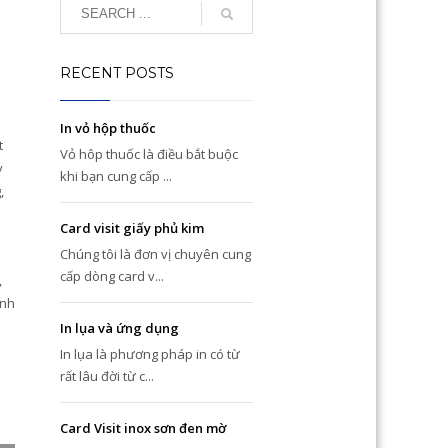
RECENT POSTS
In vỏ hộp thuốc
t
Vỏ hôp thuốc là điều bắt buộc
y
khi bạn cung cấp ...
,
Card visit giấy phủ kim
Chúng tôi là đơn vị chuyên cung
cấp dòng card v...
,
ính
In lụa và ứng dụng
In lụa là phương pháp in có từ
rất lâu đời từ c...
Card Visit inox sơn đen mờ