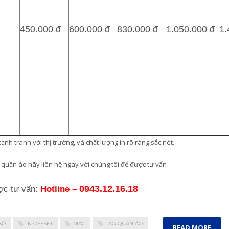
450.000 đ
600.000 đ
830.000 đ
1.050.000 đ
1.
nh tranh với thị trường, và chất lượng in rõ ràng sắc nét.
 quần áo hãy liên hệ ngay với chúng tôi để được tư vấn
0943.12.16.18
ược tư vấn:
Hotline –
SỐ
IN OFFSET
MÁC
TAG QUẦN ÁO
READ MORE