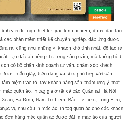
 định với đội ngũ thiết kế giàu kinh nghiệm, được đào tạo
cả các phần mềm thiết kế chuyên nghiệp, đáp ứng được
a ra, cũng như những vị khách khó tính nhất, để tạo ra
uật, tạo dấu ấn riêng cho từng sản phẩm, mà không hề bị
ôi còn có bộ phận kinh doanh tư vấn, chăm sóc khách
n được mẫu giấy, kiểu dáng và size phù hợp với sản
 tâm niệm trao tới tay khách hàng sản phẩm ưng ý nhất.
 mác quần áo, in tag giá ở tất cả các Quận tại Hà Nội
 Xuân, Ba Đình, Nam Từ Liêm, Bắc Từ Liêm, Long Biên,
hục vụ nhu cầu in mác áo, in tag quần áo cho các khách
ác đơn hàng mác quần áo được đặt in mác áo của người