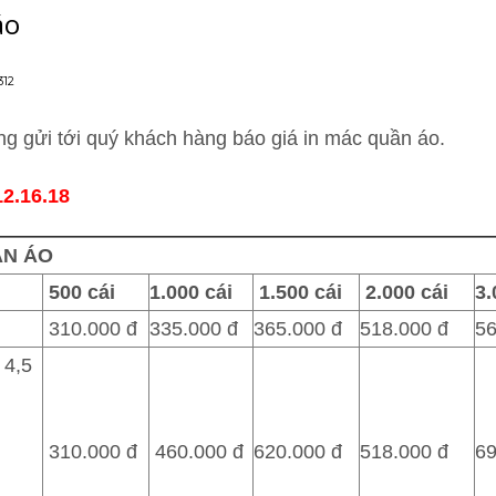
áo
12
ọng gửi tới quý khách hàng báo giá in mác quần áo.
12.16.18
ẦN ÁO
500 cái
1.000 cái
1.500 cái
2.000 cái
3.
310.000 đ
335.000 đ
365.000 đ
518.000 đ
56
 4,5
310.000 đ
460.000 đ
620.000 đ
518.000 đ
69