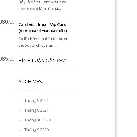
Đây là dòng Card visit hay
name card làm từ chấ...
080.000 đ
1.580.000 đ
Card Visit Inox – Vip Card
(name card visit cao cấp)
Có lẽ chúng ta đều rất quen
thuộc với chiếc nam...
085.000
1.690.000 đ
BÌNH LUẬN GẦN ĐÂY
ARCHIVES
Tháng 9 2021
Tháng 8 2021
Tháng 10 2020
Tháng 9 2020