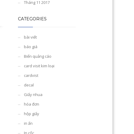
Tháng 11 2017
CATEGORIES
bài viết
báo giá
Biển quảng cáo
card visit kim loại
cardvist
decal
Giấy nhua
hóa đơn
hộp giấy
in ấn
In cốc