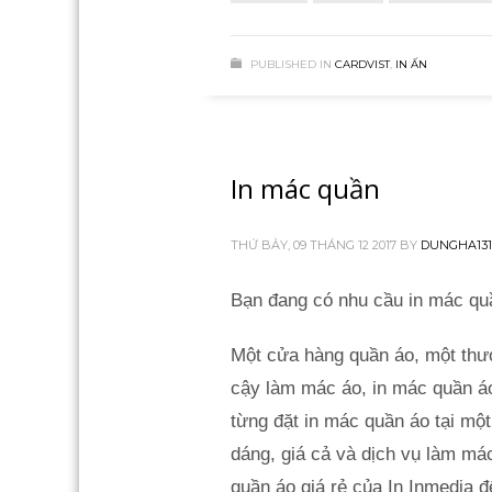
PUBLISHED IN
CARDVIST
,
IN ẤN
In mác quần
THỨ BẢY, 09 THÁNG 12 2017
BY
DUNGHA131
Bạn đang có nhu cầu in mác quầ
Một cửa hàng quần áo, một thươn
cậy làm mác áo, in mác quần áo 
từng đặt in mác quần áo tại một 
dáng, giá cả và dịch vụ làm má
quần áo giá rẻ của In Inmedia đ