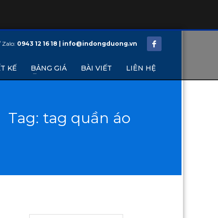
/ Zalo:
0943 12 16 18 | info@indongduong.vn
T KẾ
BẢNG GIÁ
BÀI VIẾT
LIÊN HỆ
Tag: tag quần áo