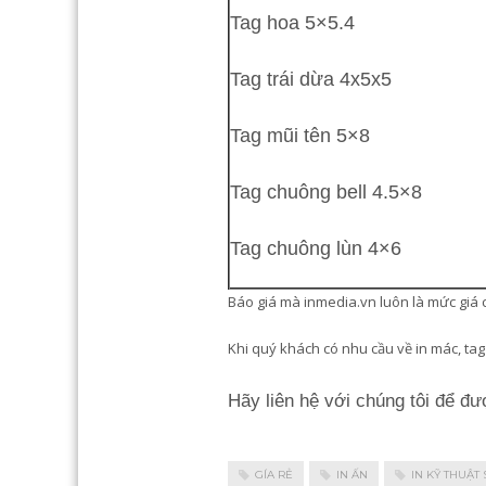
Tag hoa 5×5.4
Tag trái dừa 4x5x5
Tag mũi tên 5×8
Tag chuông bell 4.5×8
Tag chuông lùn 4×6
Báo giá mà inmedia.vn luôn là mức giá cạ
Khi quý khách có nhu cầu về in mác, tag
Hãy liên hệ với chúng tôi để đ
GÍA RẺ
IN ẤN
IN KỸ THUẬT 