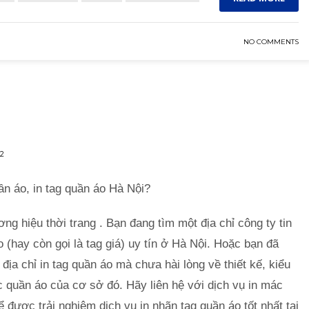
NO COMMENTS
2
n áo, in tag quần áo Hà Nội?
g hiệu thời trang . Bạn đang tìm một địa chỉ công ty tin
(hay còn gọi là tag giá) uy tín ở Hà Nội. Hoặc bạn đã
địa chỉ in tag quần áo mà chưa hài lòng về thiết kế, kiểu
c quần áo của cơ sở đó. Hãy liên hệ với dịch vụ in mác
ể được trải nghiệm dịch vụ in nhãn tag quần áo tốt nhất tại