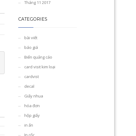
Tháng 11 2017
CATEGORIES
bài viết
báo giá
Biển quảng cáo
card visit kim loại
cardvist
decal
Giấy nhua
hóa đơn
hộp giấy
in ấn
In cốc