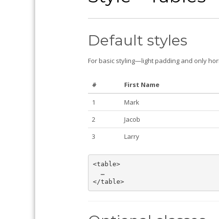
Default styles
For basic styling—light padding and only ho
#
First Name
1
Mark
2
Jacob
3
Larry
<table>

  …
