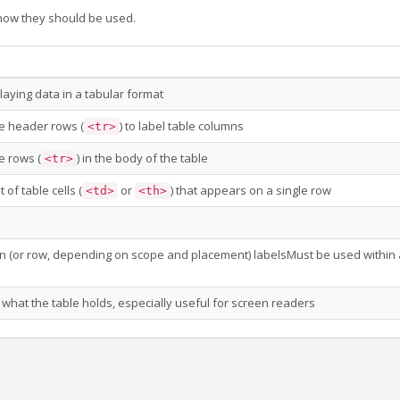
how they should be used.
aying data in a tabular format
e header rows (
) to label table columns
<tr>
e rows (
) in the body of the table
<tr>
of table cells (
or
) that appears on a single row
<td>
<th>
umn (or row, depending on scope and placement) labelsMust be used within 
what the table holds, especially useful for screen readers