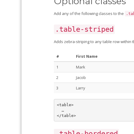
Optional classes
Add any of the following classes to the
.ta
.table-striped
Adds zebra-striping to any table row within 
#
First Name
1
Mark
2
Jacob
3
Larry
<table>

  …

.table-bordered