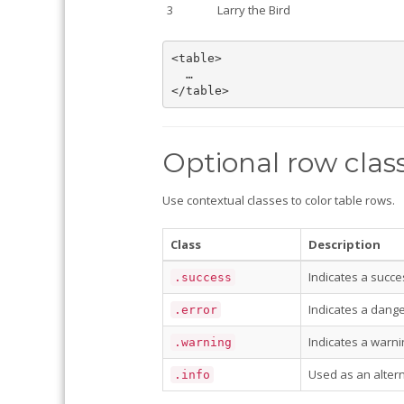
3
Larry the Bird
<table>

  …

Optional row clas
Use contextual classes to color table rows.
Class
Description
Indicates a succes
.success
Indicates a dange
.error
Indicates a warni
.warning
Used as an alterna
.info