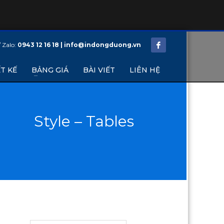
/ Zalo:
0943 12 16 18 | info@indongduong.vn
T KẾ
BẢNG GIÁ
BÀI VIẾT
LIÊN HỆ
Style – Tables