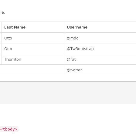
le.
Last Name
Username
Otto
@mdo
Otto
@TwBootstrap
Thornton
@fat
@twitter
.
<tbody>