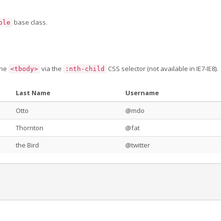
base class.
ble
the
via the
CSS selector (not available in IE7-IE8).
<tbody>
:nth-child
Last Name
Username
Otto
@mdo
Thornton
@fat
the Bird
@twitter