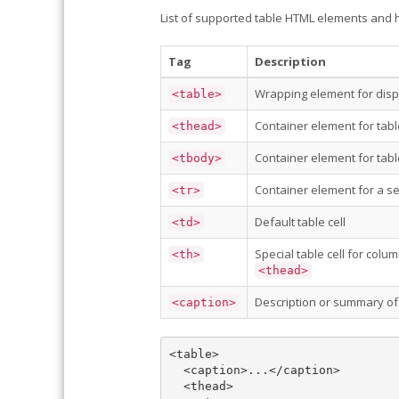
List of supported table HTML elements and 
Tag
Description
Wrapping element for displ
<table>
Container element for tabl
<thead>
Container element for tabl
<tbody>
Container element for a set 
<tr>
Default table cell
<td>
Special table cell for col
<th>
<thead>
Description or summary of 
<caption>
<table>

  <caption>...</caption>

  <thead>
