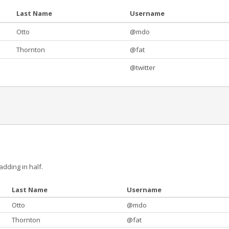
Last Name
Username
Otto
@mdo
Thornton
@fat
@twitter
dding in half.
Last Name
Username
Otto
@mdo
Thornton
@fat