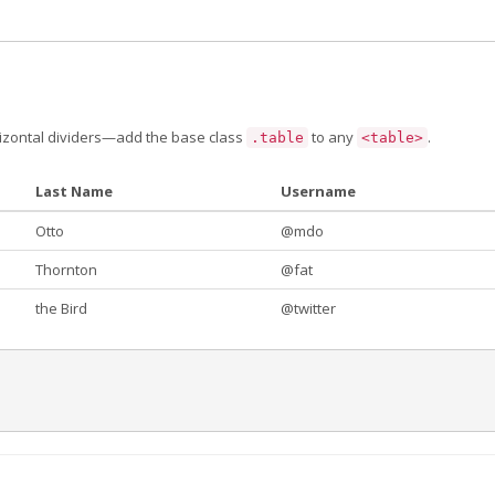
rizontal dividers—add the base class
to any
.
.table
<table>
Last Name
Username
Otto
@mdo
Thornton
@fat
the Bird
@twitter