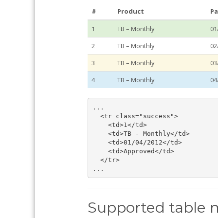
#
Product
Pa
1
TB – Monthly
01
2
TB – Monthly
02
3
TB – Monthly
03
4
TB – Monthly
04
...

  <tr class="success">

    <td>1</td>

    <td>TB - Monthly</td>

    <td>01/04/2012</td>

    <td>Approved</td>

  </tr>

...
Supported table