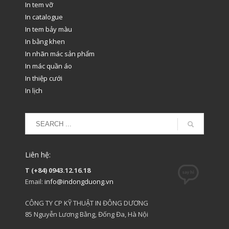
In tem vỡ
In catalogue
In tem bảy màu
In bằng khen
In nhãn mác sản phẩm
In mác quần áo
In thiệp cưới
In lịch
Liên hệ:
T (+84) 0943.12.16.18
Email:
info@indongduong.vn
CÔNG TY CP KỸ THUẬT IN ĐÔNG DƯƠNG
85 Nguyễn Lương Bằng, Đống Đa, Hà Nội