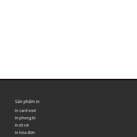
Sản phẩm in
In card visit
In phong bì
In tờ rơi
In hóa đơn