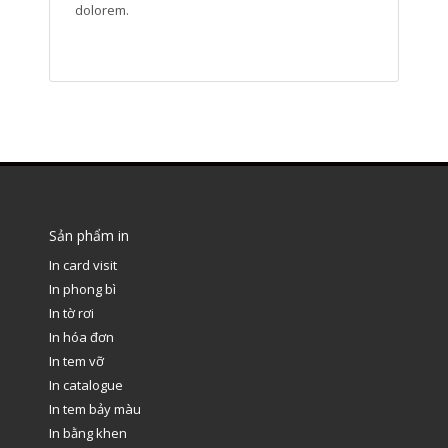
dolorem.
Sản phẩm in
In card visit
In phong bì
In tờ rơi
In hóa đơn
In tem vỡ
In catalogue
In tem bảy màu
In bằng khen