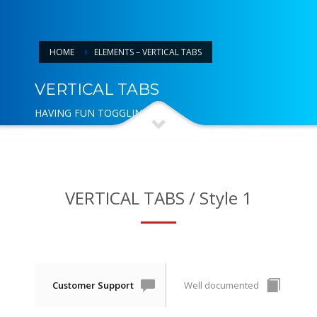
HOME
ELEMENTS – VERTICAL TABS
VERTICAL TABS
HAVING FUN TOGGLING
VERTICAL TABS / Style 1
Customer Support
Well documented
U