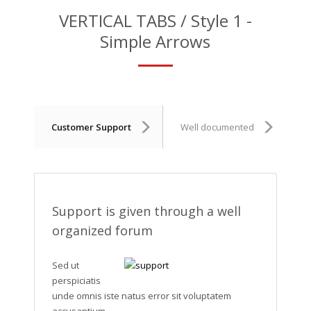
VERTICAL TABS / Style 1 -
Simple Arrows
Customer Support
Well documented
U
Support is given through a well
organized forum
Sed ut
perspiciatis
unde omnis iste natus error sit voluptatem
accusantium