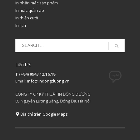
In nhãn mác sản phẩm
In mác quần áo
In thiệp cưới
In lịch
Liên hệ:
T (+84) 0943.12.16.18
Email:
info@indongduong.vn
CÔNG TY CP KỸ THUẬT IN ĐÔNG DƯƠNG
85 Nguyễn Lương Bằng, Đống Đa, Hà Nội
Địa chỉ trên Google Maps