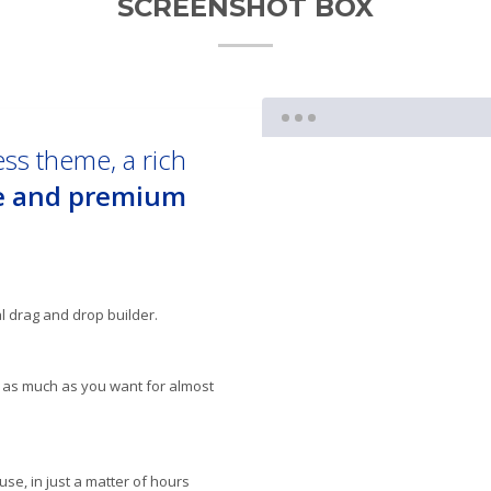
SCREENSHOT BOX
ess theme, a rich
e and premium
l drag and drop builder.
 as much as you want for almost
 use, in just a matter of hours