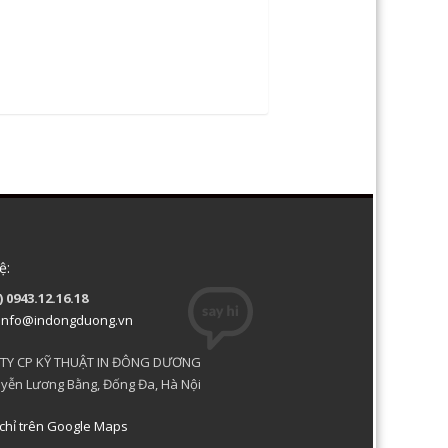
ệ:
) 0943.12.16.18
info@indongduong.vn
TY CP KỸ THUẬT IN ĐÔNG DƯƠNG
yễn Lương Bằng, Đống Đa, Hà Nội
chỉ trên Google Maps