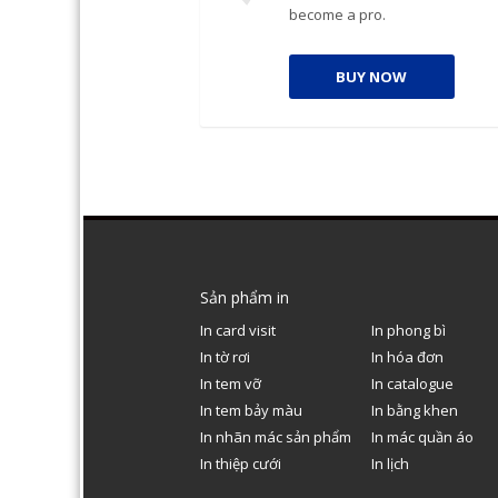
become a pro.
BUY NOW
Sản phẩm in
In card visit
In phong bì
In tờ rơi
In hóa đơn
In tem vỡ
In catalogue
In tem bảy màu
In bằng khen
In nhãn mác sản phẩm
In mác quần áo
In thiệp cưới
In lịch