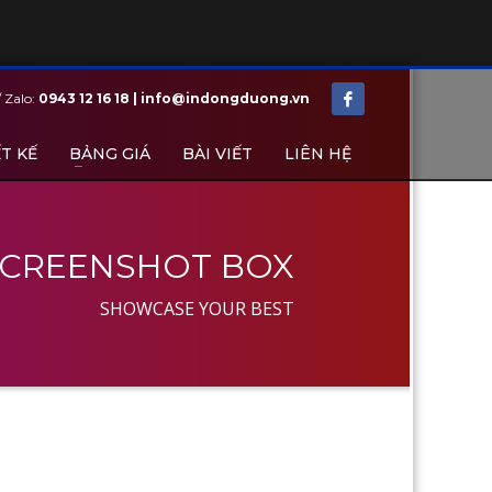
/ Zalo:
0943 12 16 18 | info@indongduong.vn
T KẾ
BẢNG GIÁ
BÀI VIẾT
LIÊN HỆ
SCREENSHOT BOX
SHOWCASE YOUR BEST